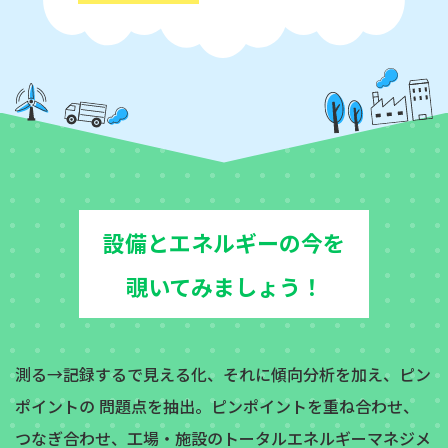
設
備
と
エ
ネ
ル
ギ
ー
の
今
を
覗
い
て
み
ま
し
ょ
う
！
測る→記録するで見える化、それに傾向分析を加え、ピン
ポイントの 問題点を抽出。ピンポイントを重ね合わせ、
つなぎ合わせ、工場・施設のトータルエネルギーマネジメ