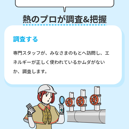
熱
の
プ
ロ
が
調
査
&
把
握
調査する
専門スタッフが、みなさまのもとへ訪問し、エ
ネルギーが正しく使われているかムダがない
か、調査します。