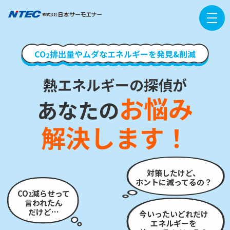
C
O
排
出
量
や
ム
ダ
な
エ
ネ
ル
ギ
ー
を
発
見
&
削
減
2
熱エネルギーの探偵が
お悩み
あなたの
解決します！
対策したけど、
ホントに減ってるの？
CO
減らせって
2
言われたん
だけど…
今いったいどれだけ
エネルギーを