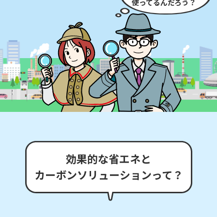
使ってるんだろう？
効
果
的
な
省
エ
ネ
と
カ
ー
ボ
ン
ソ
リ
ュ
ー
シ
ョ
ン
っ
て
？