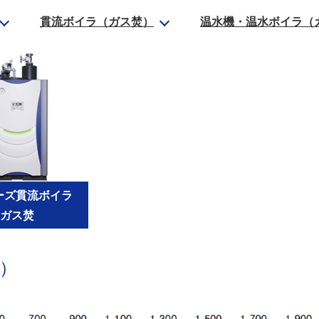
貫流ボイラ（ガス焚）
温水機・温水ボイラ（
ーズ貫流ボイラ
ガス焚
）