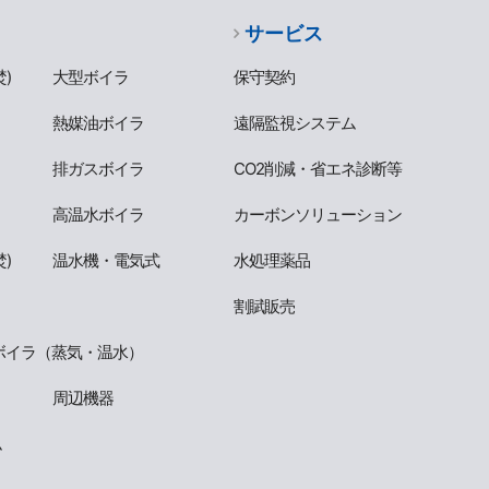
サービス
)
大型ボイラ
保守契約
熱媒油ボイラ
遠隔監視システム
排ガスボイラ
CO2削減・省エネ診断等
高温水ボイラ
カーボンソリューション
)
温水機・電気式
水処理薬品
割賦販売
ボイラ（蒸気・温水）
周辺機器
ム