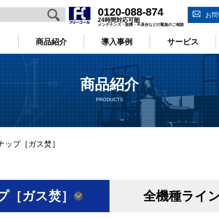
0120-088-874
お問
24時間対応可能
メンテナンス・故障・不具合などの緊急のご相談
商品紹介
導入事例
サービス
商品紹介
PRODUCTS
ナップ［ガス焚］
プ［ガス焚］
全機種ライ