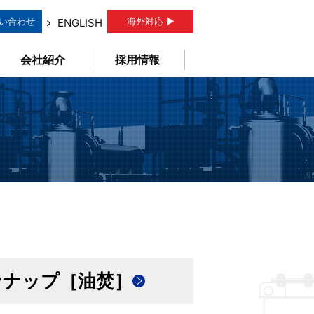
い合わせ
海外対応 ▶
ENGLISH
会社紹介
採用情報
ンナップ［油焚］