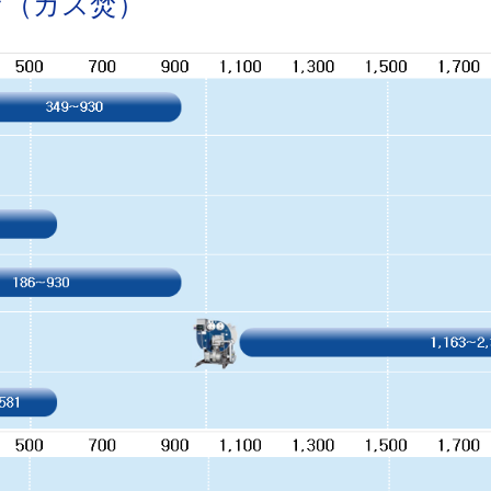
ラ
（ガス焚）