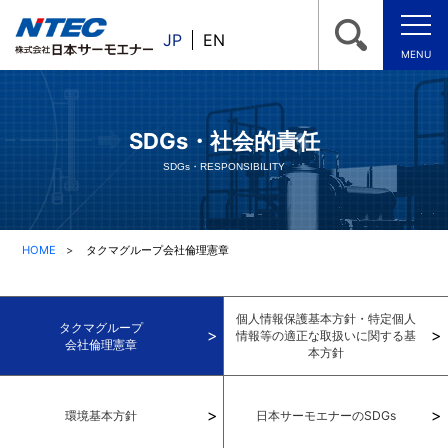
JP
EN
MENU
SDGs・社会的責任
SDGs・RESPONSIBILITY
HOME
タクマグループ会社倫理憲章
個人情報保護基本方針・特定個人
タクマグループ
情報等の
適正な取扱いに関する基
会社倫理憲章
本方針
環境基本方針
日本サーモエナーのSDGs