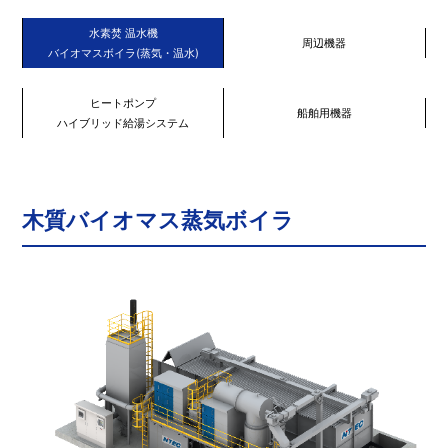
水素焚 温水機
周辺機器
バイオマスボイラ(蒸気・温水)
ヒートポンプ
船舶用機器
ハイブリッド給湯システム
木質バイオマス蒸気ボイラ