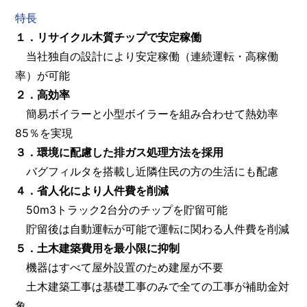
特長
１．リサイクル木質チップで安定稼働
当社独自の設計により安定稼働（連続運転・高稼働
率）が可能
２．高効率
簡易ボイラーと小型ボイラーを組み合わせて熱効率
85％を実現
３．環境に配慮した排ガス処理方法を採用
バグフィルタを搭載し近隣住民の方の生活にも配慮
４．省人化により人件費を削減
50m3トラック2台分のチップを貯留可能
貯留後は自動運転が可能で運転に関わる人件費を削減
５．土木建築費用を最小限に抑制
機器はすべて屋外設置のため建屋が不要
土木建築工事は基礎工事のみで全ての工事が補助金対
象