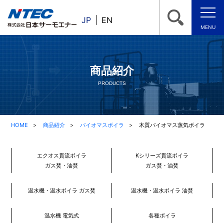
JP
EN
MENU
商品紹介
PRODUCTS
HOME
商品紹介
バイオマスボイラ
木質バイオマス蒸気ボイラ
エクオス貫流ボイラ
Kシリーズ貫流ボイラ
ガス焚・油焚
ガス焚・油焚
温水機・温水ボイラ ガス焚
温水機・温水ボイラ 油焚
温水機 電気式
各種ボイラ