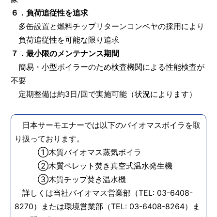
６．負荷追従性を追求
多缶設置と燃料チップリターンコンベヤの採用により
負荷追従性を可能な限り追求
７．最小限のメンテナンス期間
簡易・小型ボイラーのため検査機関による性能検査が
不要
定期整備は約3日/回で実施可能（状況によります）
日本サーモエナーでは以下のバイオマスボイラを取
り扱っております。
①木質バイオマス蒸気ボイラ
②木質ペレット焚き真空式温水発生機
③木質チップ焚き温水機
詳しくは当社バイオマス営業部（TEL: 03-6408-
8270）または環境営業部（TEL: 03-6408-8264）ま