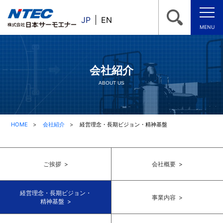
JP
EN
MENU
会社紹介
ABOUT US
HOME
会社紹介
経営理念・長期ビジョン・精神基盤
ご挨拶 >
会社概要 >
経営理念・長期ビジョン・
事業内容 >
精神基盤 >