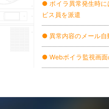
● ボイラ異常発生時
ビス員を派遣
● 異常内容のメール
● Webボイラ監視画面