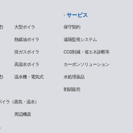
サービス
)
大型ボイラ
保守契約
熱媒油ボイラ
遠隔監視システム
排ガスボイラ
CO2削減・省エネ診断等
高温水ボイラ
カーボンソリューション
)
温水機・電気式
水処理薬品
割賦販売
ボイラ（蒸気・温水）
周辺機器
ム