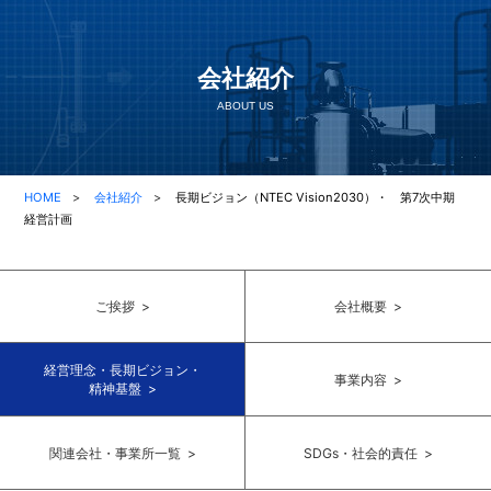
会社紹介
ABOUT US
HOME
会社紹介
長期ビジョン（NTEC Vision2030）・ 第7次中期
経営計画
ご挨拶 >
会社概要 >
経営理念・長期ビジョン・
事業内容 >
精神基盤 >
関連会社・事業所一覧 >
SDGs・社会的責任 >