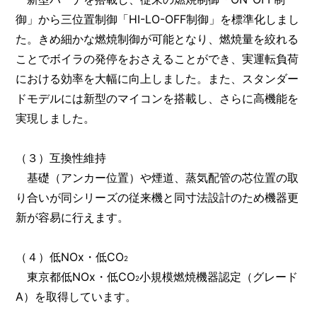
御」から三位置制御「HI-LO-OFF制御」を標準化しまし
た。きめ細かな燃焼制御が可能となり、燃焼量を絞れる
ことでボイラの発停をおさえることができ、実運転負荷
における効率を大幅に向上しました。また、スタンダー
ドモデルには新型のマイコンを搭載し、さらに高機能を
実現しました。
（３）互換性維持
基礎（アンカー位置）や煙道、蒸気配管の芯位置の取
り合いが同シリーズの従来機と同寸法設計のため機器更
新が容易に行えます。
（４）低NOx・低CO
2
東京都低NOx・低CO
小規模燃焼機器認定（グレード
2
A）を取得しています。