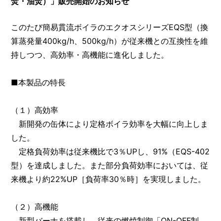
焚・油焚）」販売開始のお知らせ
このたび簡易貫流ボイラのエクオスシリーズEQS型（換
算蒸発量400kg/h、500kg/h）が従来機との互換性を維
持しつつ、高効率・高機能に進化しました。
■本製品の特長
（１）高効率
新開発の缶体により定格ボイラ効率を大幅に向上しま
した。
定格負荷効率は従来機比で3％UPし、91%（EQS-402
型）を達成しました。また部分負荷効率においては、従
来機より約22%UP［負荷率30％時］を実現しました。
（２）高機能
新型バーナを搭載し、従来の燃焼制御「ON-OFF制