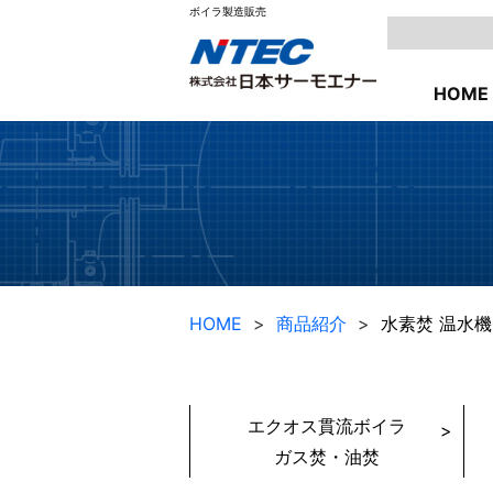
ボイラ製造販売
HOME
HOME
商品紹介
水素焚 温水
エクオス貫流ボイラ
ガス焚・油焚