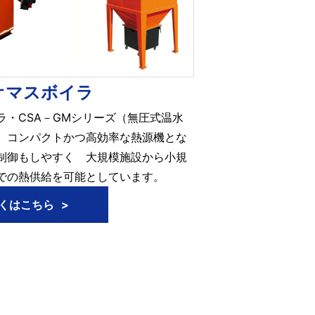
オマスボイラ
ラ・CSA－GMシリーズ（無圧式温水
、コンパクトかつ高効率な熱源機とな
制御もしやすく 大規模施設から小規
での熱供給を可能としています。
くはこちら