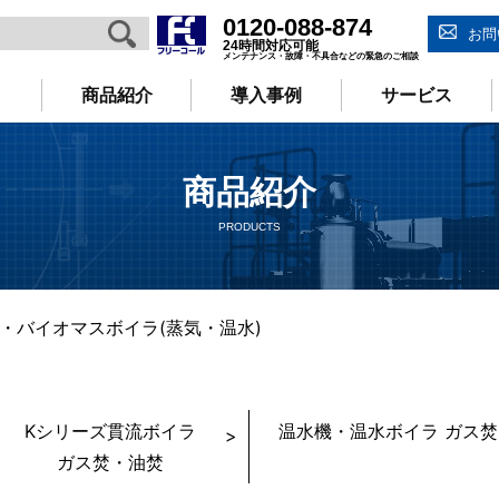
0120-088-874
お問
24時間対応可能
メンテナンス・故障・不具合などの緊急のご相談
商品紹介
導入事例
サービス
商品紹介
PRODUCTS
機・バイオマスボイラ(蒸気・温水)
Kシリーズ貫流ボイラ
温水機・温水ボイラ ガス焚
ガス焚・油焚