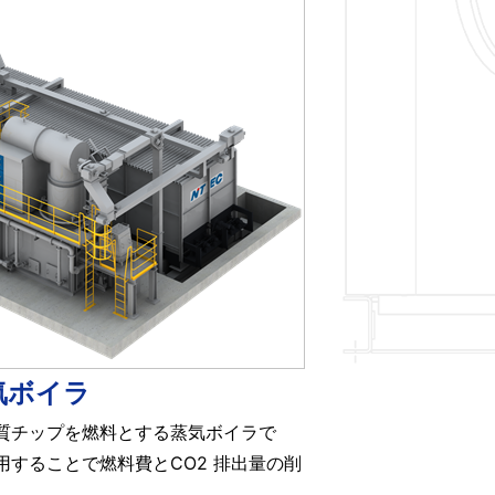
気ボイラ
質チップを燃料とする蒸気ボイラで
することで燃料費とCO2 排出量の削